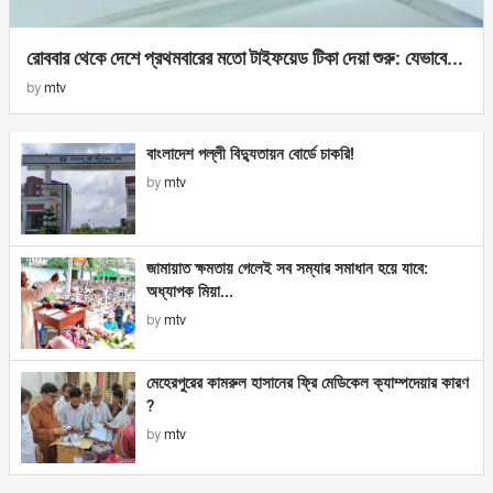
রোববার থেকে দেশে প্রথমবারের মতো টাইফয়েড টিকা দেয়া শুরু: যেভাবে...
by
mtv
বাংলাদেশ পল্লী বিদ্যুতায়ন বোর্ডে চাকরি!
by
mtv
জামায়াত ক্ষমতায় গেলেই সব সম্যার সমাধান হয়ে যাবে:
অধ্যাপক মিয়া...
by
mtv
মেহেরপুরের কামরুল হাসানের ফ্রি মেডিকেল ক্যাম্পদেয়ার কারণ
?
by
mtv