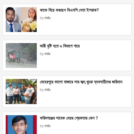
কাকে বিয়ে করছেন বিএনপি নেতা ইশরাক?
by
mtv
ভারী বৃষ্টি হতে ৬ বিভাগে পারে
by
mtv
মেহেরপুরে কালো বাজারে সার জব্দ,খুচরা ব্যবসায়ীদের জরিমান
by
mtv
ফরিদগঞ্জের সাবেক মেয়র গ্রেফতার কেন ?
by
mtv