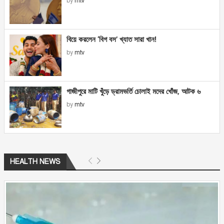
by
mtv
বিয়ে করলেন ‘বিগ বস’ খ্যাত সারা খান!
by
mtv
গাজীপুরে মাটি খুঁড়ে ড্রামভর্তি চোলাই মদের খোঁজ, আটক ৬
by
mtv
HEALTH NEWS