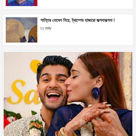
শান্তির নোবেল নিয়ে, ট্রাম্পের হাজারো জল্পনাকল্পনা !
by
mtv