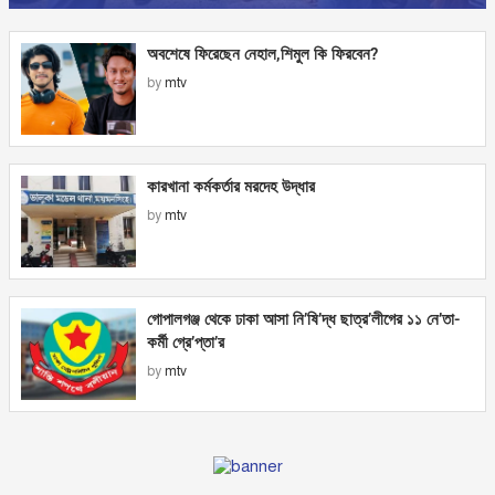
অবশেষে ফিরেছেন নেহাল,শিমুল কি ফিরবেন?
by
mtv
কারখানা কর্মকর্তার মরদেহ উদ্ধার
by
mtv
গোপালগঞ্জ থেকে ঢাকা আসা নি’ষি’দ্ধ ছাত্র’লীগের ১১ নে’তা-
কর্মী গ্রে’প্তা’র
by
mtv