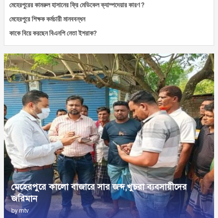
মেহেরপুরের কামরুল হাসানের ফ্রি মেডিকেল ক্যাম্পদেয়ার কারণ ?
মেহেরপুরে শিক্ষক কর্মচারী মানববন্ধন
কাকে বিয়ে করছেন বিএনপি নেতা ইশরাক?
মেহেরপুরে কালো বাজারে সার জব্দ,খুচরা ব্যবসায়ীদের
জরিমান
by
mtv