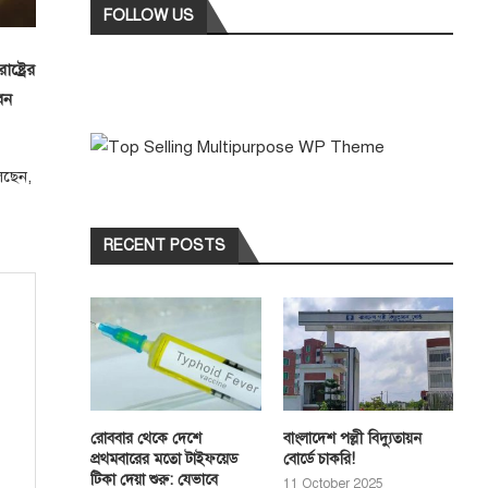
FOLLOW US
্ট্রের
েন
লছেন,
RECENT POSTS
রোববার থেকে দেশে
বাংলাদেশ পল্লী বিদ্যুতায়ন
প্রথমবারের মতো টাইফয়েড
বোর্ডে চাকরি!
টিকা দেয়া শুরু: যেভাবে
11 October 2025