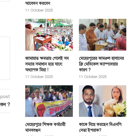
আবেদন করবেন
11 October 2025
জামায়াত ক্ষমতায় গেলেই সব
মেহেরপুরের কামরুল হাসানের
সম্যার সমাধান হয়ে যাবে:
ফ্রি মেডিকেল ক্যাম্পদেয়ার
অধ্যাপক মিয়া !
কারণ ?
11 October 2025
11 October 2025
 post
 কেন ?
মেহেরপুরে শিক্ষক কর্মচারী
কাকে বিয়ে করছেন বিএনপি
মানববন্ধন
নেতা ইশরাক?