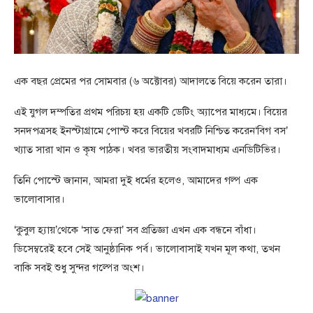
এক বছর প্রেমের পর সোমবার (৬ অক্টোবর) আদালতে বিয়ে করেন তারা।
এই যুগল দম্পতির প্রথম পরিচয় হয় একটি ডেটিং অ্যাপের মাধ্যমে। বিয়ের
সনদপত্রসহ ইনস্টাগ্রামে পোস্ট করে বিয়ের খবরটি নিশ্চিত করেন‘বিগ বস’
খ্যাত সারা খান ও কৃষ পাঠক। খবর ভারতীয় সংবাদমাধ্যম এনডিটিভির।
তিনি পোস্টে জানান, আমরা দুই ধর্মের হলেও, আমাদের গল্প এক
ভালোবাসার।
‘কুবুল হ্যায়’থেকে ‘সাত ফেরা’ সব প্রতিজ্ঞা এখন এক বন্ধনে বাঁধা।
ডিসেম্বরেই হবে সেই আনুষ্ঠানিক পর্ব। ভালোবাসাই যখন মূল কথা, তখন
বাকি সবই শুধু সুন্দর গল্পের অংশ।