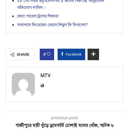
২৮ সেপ্টেম্বর ইনু/হানিফসহ ৫ জনের বিরু/দ্ধে আনুষ্ঠানিক
অভিযোগ দাখিল ।
কেয়া পায়েল ট্রলের শিকার!
অবশেষে ফিরেছেন নেহাল,শিমুল কি ফিরবেন?
0
Facebook
SHARE
MTV
previous post
গাজীপুরে মাটি খুঁড়ে ড্রামভর্তি চোলাই মদের খোঁজ, আটক ৬