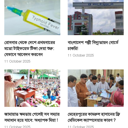
রোববার থেকে দেশে প্রথমবারের
বাংলাদেশ পল্লী বিদ্যুতায়ন বোর্ডে
মতো টাইফয়েড টিকা দেয়া শুরু:
চাকরি!
যেভাবে আবেদন করবেন
11 October 2025
11 October 2025
জামায়াত ক্ষমতায় গেলেই সব সম্যার
মেহেরপুরের কামরুল হাসানের ফ্রি
সমাধান হয়ে যাবে: অধ্যাপক মিয়া !
মেডিকেল ক্যাম্পদেয়ার কারণ ?
11 October 2025
11 October 2025