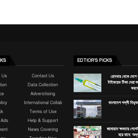
NKS
EDTIOR'S PICKS
h Us
Contact Us
রোববার থেকে দেশে 
টাইফয়েড টিকা দেয়া 
tion
Data Collection
করব
ce
Adverstising
বাংলাদেশ পল্লী বিদ্যু
licy
International Collab
ck
Terms of Use
 Ads
Help & Support
জামায়াত ক্ষমতায় গেলে
ment
News Covering
হয়ে যাবে: অধ্