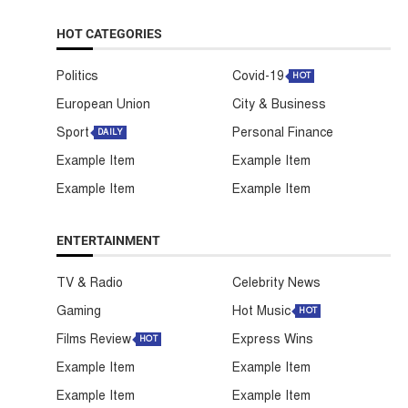
HOT CATEGORIES
Politics
Covid-19
HOT
European Union
City & Business
Sport
Personal Finance
DAILY
Example Item
Example Item
Example Item
Example Item
ENTERTAINMENT
TV & Radio
Celebrity News
Gaming
Hot Music
HOT
Films Review
Express Wins
HOT
Example Item
Example Item
Example Item
Example Item